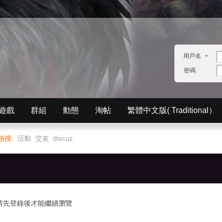
用戶名
密碼
遊戲
群組
動態
淘帖
繁體中文版( Traditional）
English）
分享
記錄
排行榜
熱搜:
活動
交友
discuz
請先登錄後才能繼續瀏覽