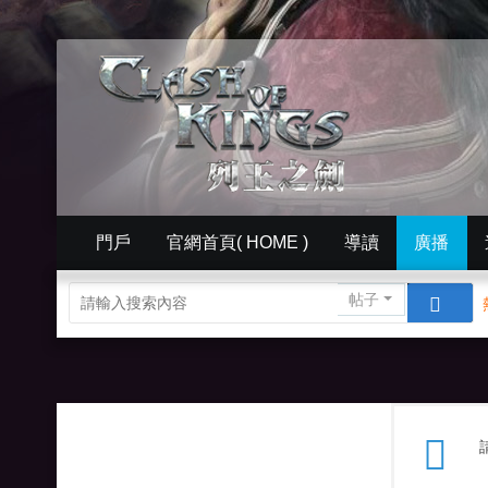
門戶
官網首頁( HOME )
導讀
廣播
簡體中文版（ Simplified）
相冊
英文版官網（
帖子