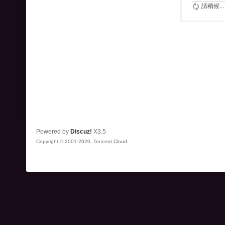
請稍候...
Powered by
Discuz!
X3.5
Copyright © 2001-2020, Tencent Cloud.