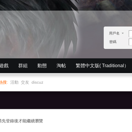
用戶名
密碼
遊戲
群組
動態
淘帖
繁體中文版( Traditional）
English）
分享
記錄
排行榜
熱搜:
活動
交友
discuz
請先登錄後才能繼續瀏覽