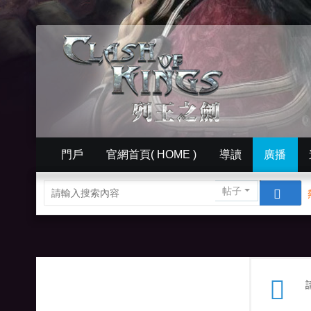
門戶
官網首頁( HOME )
導讀
廣播
簡體中文版（ Simplified）
相冊
英文版官網（
帖子