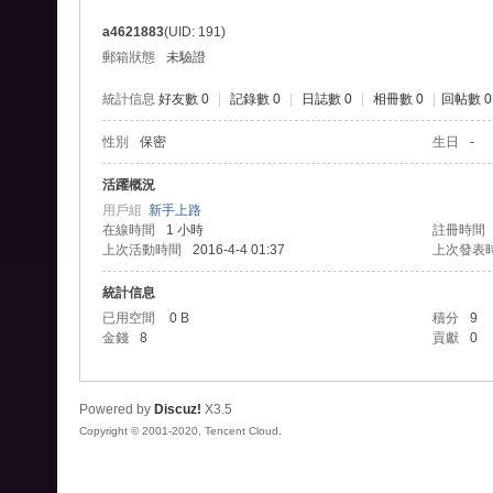
爭
a4621883
(UID: 191)
外
郵箱狀態
未驗證
掛
統計信息
好友數 0
|
記錄數 0
|
日誌數 0
|
相冊數 0
|
回帖數 0
、
性別
保密
生日
-
王
國
活躍概況
用戶組
新手上路
紀
在線時間
1 小時
註冊時間
元
上次活動時間
2016-4-4 01:37
上次發表
外
統計信息
掛
已用空間
0 B
積分
9
金錢
8
貢獻
0
-
列
王
Powered by
Discuz!
X3.5
Copyright © 2001-2020, Tencent Cloud.
之
劍