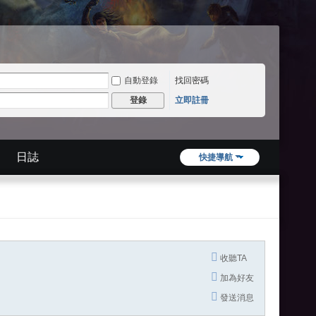
自動登錄
找回密碼
立即註冊
登錄
日誌
快捷導航
收聽TA
加為好友
發送消息