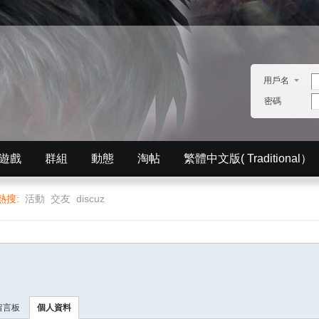
用戶名
密碼
遊戲
群組
動態
淘帖
繁體中文版( Traditional）
English）
分享
記錄
排行榜
熱搜:
活動
交友
discuz
留言板
個人資料