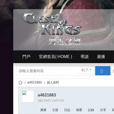
門戶
官網首頁( HOME )
導讀
廣播
簡體中文版（ Simplified）
相冊
英文版官網（
帖子
›
a4621883
›
個人資料
列
a4621883
王
http://lw57.net/?191
的
廣播
主題
日誌
相冊
記錄
分享
紛