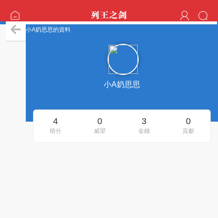
小A奶思思的資料
小A奶思思
4
0
3
0
積分
威望
金錢
貢獻