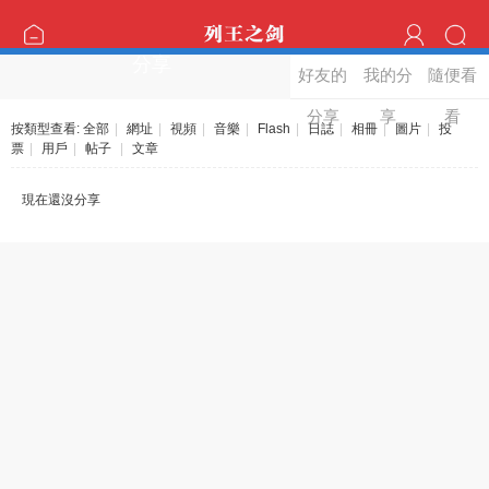
分享
好友的
我的分
隨便看
分享
享
看
按類型查看:
全部
|
網址
|
視頻
|
音樂
|
Flash
|
日誌
|
相冊
|
圖片
|
投
票
|
用戶
|
帖子
|
文章
現在還沒分享