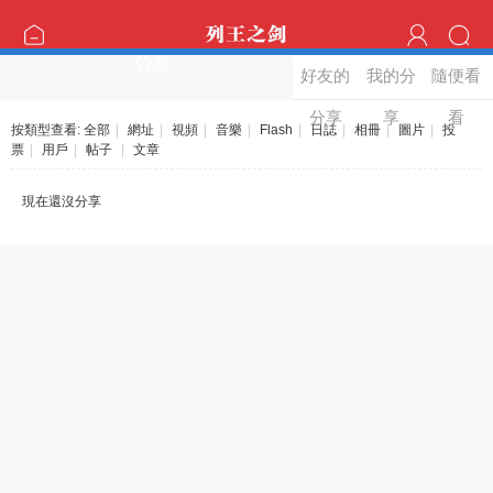
分享
好友的
我的分
隨便看
分享
享
看
按類型查看:
全部
|
網址
|
視頻
|
音樂
|
Flash
|
日誌
|
相冊
|
圖片
|
投
票
|
用戶
|
帖子
|
文章
現在還沒分享