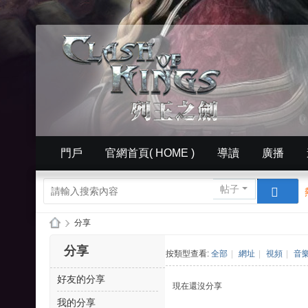
門戶
官網首頁( HOME )
導讀
廣播
簡體中文版（ Simplified）
相冊
英文版官網（
帖子
›
分享
列
分享
按類型查看:
全部
|
網址
|
視頻
|
音
王
好友的分享
的
現在還沒分享
紛
我的分享