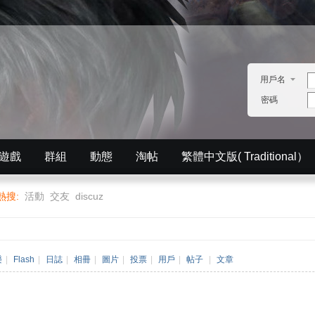
用戶名
密碼
遊戲
群組
動態
淘帖
繁體中文版( Traditional）
English）
分享
記錄
排行榜
熱搜:
活動
交友
discuz
樂
|
Flash
|
日誌
|
相冊
|
圖片
|
投票
|
用戶
|
帖子
|
文章