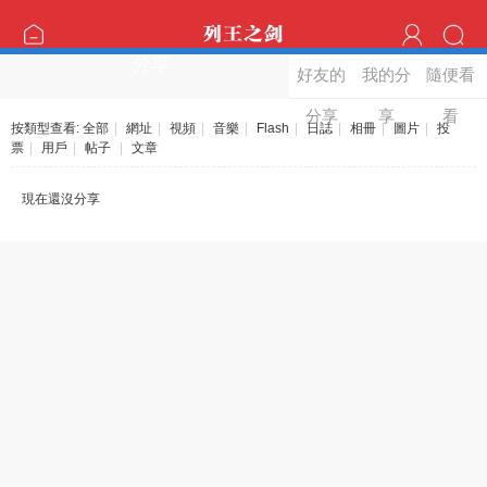
分享
好友的
我的分
隨便看
分享
享
看
按類型查看:
全部
|
網址
|
視頻
|
音樂
|
Flash
|
日誌
|
相冊
|
圖片
|
投
票
|
用戶
|
帖子
|
文章
現在還沒分享