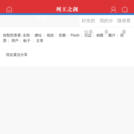
分享
好友的
我的分
隨便看
分享
享
看
按類型查看:
全部
|
網址
|
視頻
|
音樂
|
Flash
|
日誌
|
相冊
|
圖片
|
投
票
|
用戶
|
帖子
|
文章
現在還沒分享