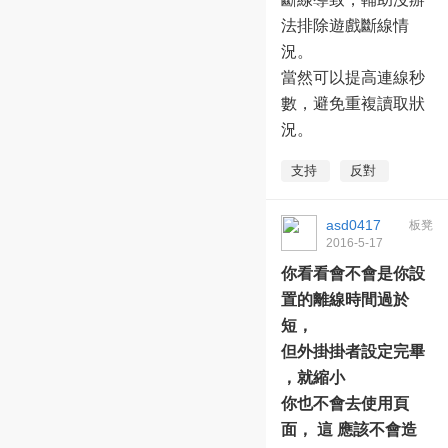
法排除遊戲斷線情
況。
當然可以提高連線秒
數，避免重複讀取狀
況。
支持
反對
asd0417
板凳
2016-5-17
02:07:21
你看看會不會是你設
置的離線時間過於
短，
但外掛掛者設定完畢
，就縮小
你也不會去使用頁
面， 這 應該不會造