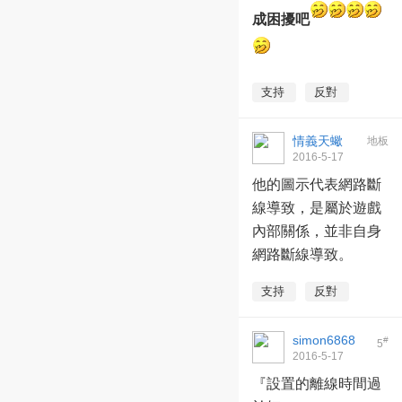
成困擾吧
支持
反對
情義天蠍
地板
2016-5-17
02:08:59
他的圖示代表網路斷
線導致，是屬於遊戲
內部關係，並非自身
網路斷線導致。
支持
反對
simon6868
#
5
2016-5-17
08:02:52
『設置的離線時間過