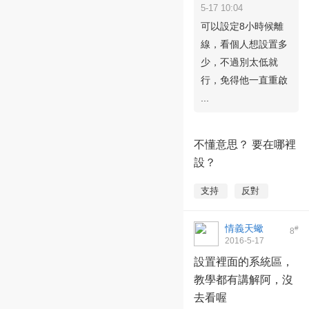
5-17 10:04
可以設定8小時候離
線，看個人想設置多
少，不過別太低就
行，免得他一直重啟
...
不懂意思？ 要在哪裡
設？
支持
反對
情義天蠍
#
8
2016-5-17
16:55:02
設置裡面的系統區，
教學都有講解阿，沒
去看喔