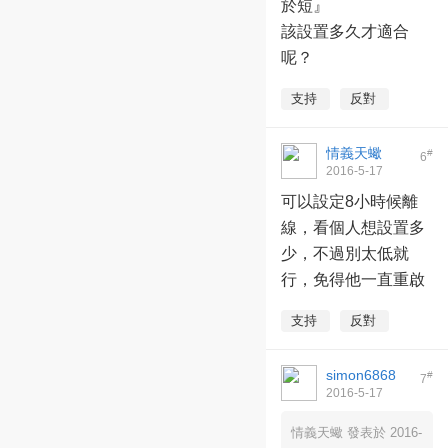
於短』
該設置多久才適合
呢？
支持
反對
情義天蠍
#
6
2016-5-17
10:04:05
可以設定8小時候離
線，看個人想設置多
少，不過別太低就
行，免得他一直重啟
支持
反對
simon6868
#
7
2016-5-17
12:37:58
情義天蠍 發表於 2016-