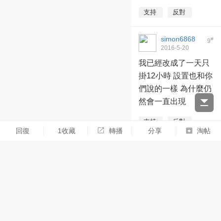
支持
反對
simon6868
#
9
2016-5-20
15:14:03
我已經改成了一天只
掛12小時 設置也和你
們說的一樣 為什麼仍
然會一直出現
支持
反對
回復
1收藏
轉播
分享
淘帖
情義天蠍
#
10
2016-5-21
12:47:34
代表你的帳號被針對
就會該情況。
支持
反對