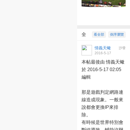
全
看全部
倒序瀏覽
部回復
9
情義天蠍
沙發
2016-5-17
02:03:58
本帖最後由 情義天蠍
於 2016-5-17 02:05
編輯
那是遊戲判定網路連
線造成現象。一般來
說都會更換IP來排
除。
有時候是世界特別會
斷線導致，輔助沒辦