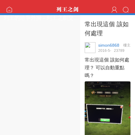
列王的紛爭外掛 - 列王之劍交流區
常出現這個 該如
何處理
simon6868
樓主
2016-5-
2378
9
17 01:37:58
常出現這個 該如何處
理？ 可以自動重點
嗎？