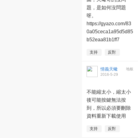
題，是如何沒問題
呀。
https://gyazo.com/83
0a05ceca1a95d5d85
b52eaa81b1ff7
支持
反對
情義天蠍
地板
2016-5-29
15:46:56
不能縮太小，縮太小
後可能按鍵無法按
到，所以必須要刪除
資料重新下載使用
支持
反對