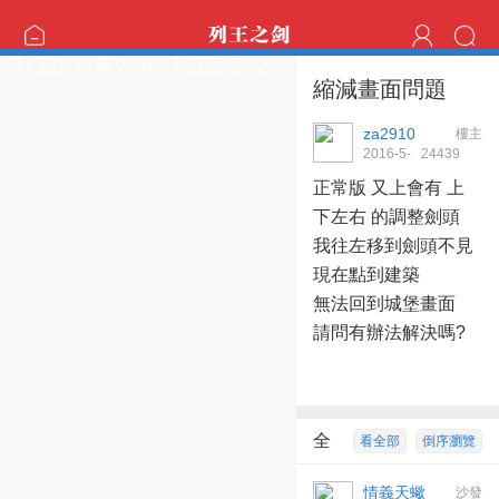
列王的紛爭外掛 - 列王之劍交流區
縮減畫面問題
za2910
樓主
2016-5-
2443
9
28 00:09:00
正常版 又上會有 上
下左右 的調整劍頭
我往左移到劍頭不見
現在點到建築
無法回到城堡畫面
請問有辦法解決嗎?
全
看全部
倒序瀏覽
部回復
9
情義天蠍
沙發