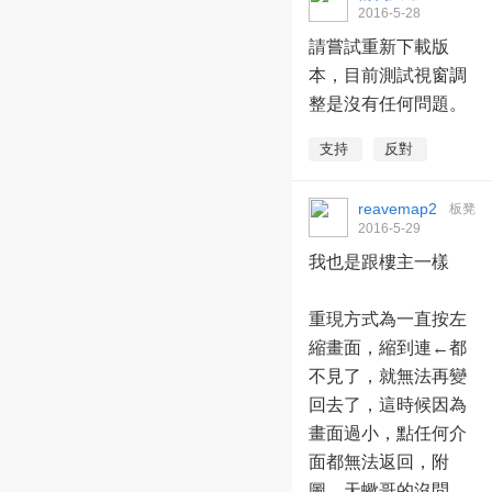
2016-5-28
03:06:00
請嘗試重新下載版
本，目前測試視窗調
整是沒有任何問題。
支持
反對
reavemap2
板凳
2016-5-29
15:35:28
我也是跟樓主一樣
重現方式為一直按左
縮畫面，縮到連←都
不見了，就無法再變
回去了，這時候因為
畫面過小，點任何介
面都無法返回，附
圖，天蠍哥的沒問