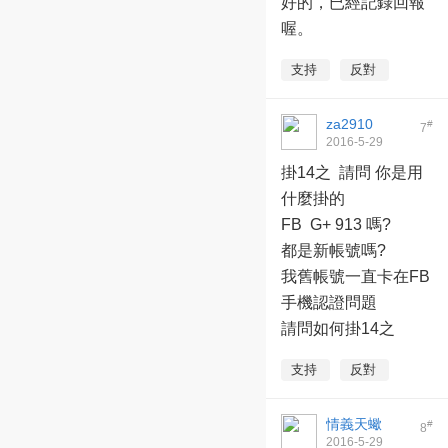
好的，已經記錄回報
喔。
支持
反對
za2910
#
7
2016-5-29
21:45:56
掛14之 請問 你是用
什麼掛的
FB G+ 913 嗎?
都是新帳號嗎?
我舊帳號一直卡在FB
手機認證問題
請問如何掛14之
支持
反對
情義天蠍
#
8
2016-5-29