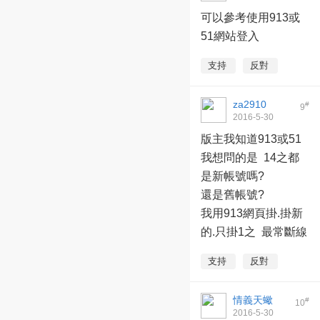
22:48:56
可以參考使用913或
51網站登入
支持
反對
za2910
#
9
2016-5-30
06:53:46
版主我知道913或51
我想問的是 14之都
是新帳號嗎?
還是舊帳號?
我用913網頁掛.掛新
的.只掛1之 最常斷線
支持
反對
情義天蠍
#
10
2016-5-30