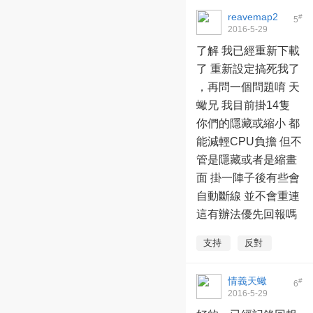
reavemap2
#
5
2016-5-29
15:54:17
了解 我已經重新下載
了 重新設定搞死我了
，再問一個問題唷 天
蠍兄 我目前掛14隻
你們的隱藏或縮小 都
能減輕CPU負擔 但不
管是隱藏或者是縮畫
面 掛一陣子後有些會
自動斷線 並不會重連
這有辦法優先回報嗎
支持
反對
情義天蠍
#
6
2016-5-29
17:24:18