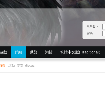
用戶名
密碼
遊戲
群組
動態
淘帖
繁體中文版( Traditional）
English）
分享
記錄
排行榜
熱搜:
活動
交友
discuz