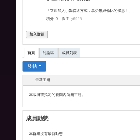
爭
「立即加入小媛聯絡方式，享受無與倫比的優惠！」
外
積分: 0
|
圈主:
y6925
掛
、
加入群組
王
國
首頁
討論區
成員列表
紀
發帖
元
外
最新主題
掛
本版塊或指定的範圍內尚無主題。
-
列
王
成員動態
之
劍
本群組沒有最新動態