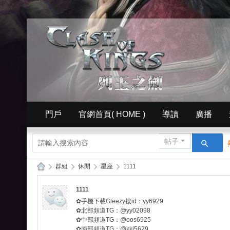
門戶
官網首頁( HOME )
導讀
廣播
簡體中文版（ Simplified）
相冊
英文版官網（
帖子
›
群組
›
休閒
›
星座
›
1111
列
1111
王
✿手機下載Gleezy搜id：yy6929
的
✿北部頻道TG：@yy02098
✿中部頻道TG：@oos6925
紛
✿南部頻道TG：@kki5629