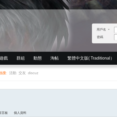
用戶名
密碼
遊戲
群組
動態
淘帖
繁體中文版( Traditional）
English）
分享
記錄
排行榜
熱搜:
活動
交友
discuz
留言板
個人資料