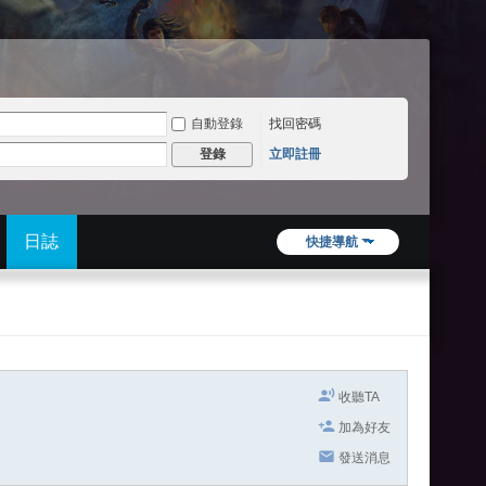
自動登錄
找回密碼
立即註冊
登錄
日誌
快捷導航
收聽TA
加為好友
發送消息