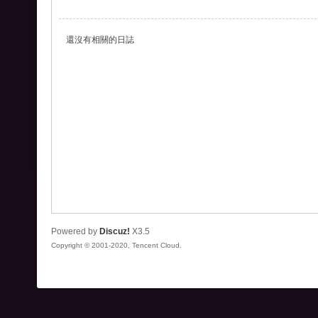
爭
外
還沒有相關的日誌
掛
、
王
國
紀
元
外
掛
-
Powered by
Discuz!
X3.5
列
Copyright © 2001-2020, Tencent Cloud.
王
之
劍