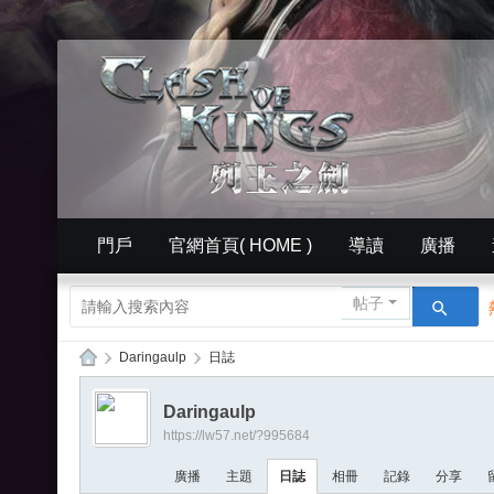
門戶
官網首頁( HOME )
導讀
廣播
簡體中文版（ Simplified）
相冊
英文版官網（
帖子
›
Daringaulp
›
日誌
列
Daringaulp
王
https://lw57.net/?995684
的
廣播
主題
日誌
相冊
記錄
分享
紛