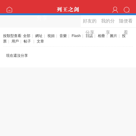
分享
好友的
我的分
隨便看
分享
享
看
按類型查看:
全部
|
網址
|
視頻
|
音樂
|
Flash
|
日誌
|
相冊
|
圖片
|
投
票
|
用戶
|
帖子
|
文章
現在還沒分享