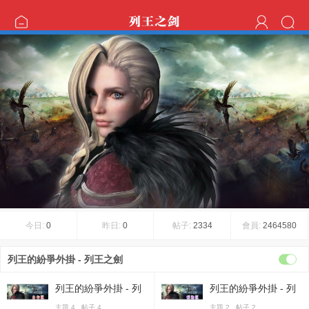
今日:
0
昨日:
0
帖子:
2334
會員:
2464580
列王的紛爭外掛 - 列王之劍
列王的紛爭外掛 - 列
列王的紛爭外掛 - 列
王之劍公告區
王之劍帳務區
主題 4 帖子 4
主題 2 帖子 2