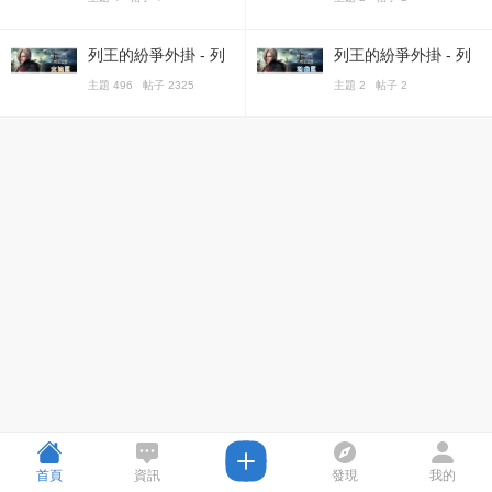
列王的紛爭外掛 - 列
列王的紛爭外掛 - 列
王之劍交流區
王之劍遊戲區
主題 496 帖子 2325
主題 2 帖子 2
首頁
資訊
發現
我的