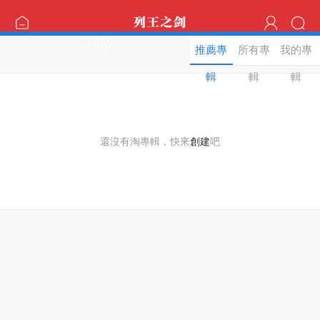
淘帖
推薦專
所有專
我的專
輯
輯
輯
還沒有淘專輯，快來
創建
吧