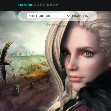
FaceBook
設為首頁
收藏本站
Powered by
Translate