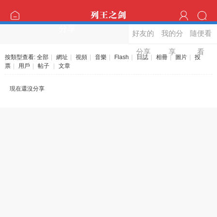
分享
好友的
我的分
隨便看
分享
享
看
按類型查看:
全部
|
網址
|
視頻
|
音樂
|
Flash
|
日誌
|
相冊
|
圖片
|
投
票
|
用戶
|
帖子
|
文章
現在還沒分享