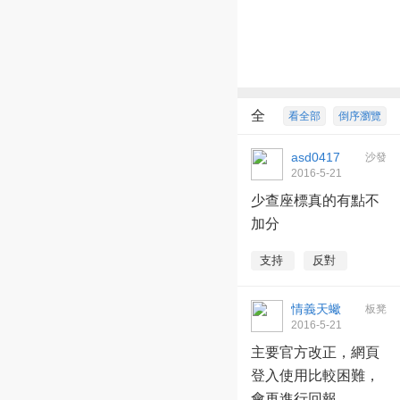
全
看全部
倒序瀏覽
部回復
6
asd0417
沙發
2016-5-21
07:25:37
少查座標真的有點不
加分
支持
反對
情義天蠍
板凳
2016-5-21
12:46:03
主要官方改正，網頁
登入使用比較困難，
會再進行回報