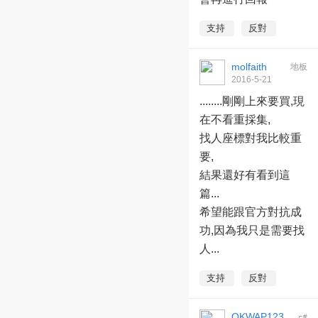
支持
反對
molfaith
地板
2016-5-21
13:41:13
........剛剛上來要買,現
在不看重採集,
找人座標對我比較重
要,
結果還好有看到這
篇...
希望能跟官方對抗成
功,因為我只是需要找
人...
支持
反對
OKWAP123
#