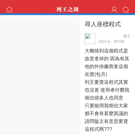
列王的紛爭外掛 - 列王之劍交流區
尋人座標程式
樓主
mp25383798
2016-5-
9078
6
21 06:58:51
大概猜到這個程式是
故意拿掉的 因為有其
他的外掛廠商拿這個
在賣(包月)
列王要賣這程式其實
也沒差 使用者付費我
相信很多人也同意
只要能用我相信大家
都不會有甚麼異議的
請問版主有意思要賣
這程式嗎???