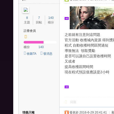
爭
外
8
7
140
掛
主題
回帖
積分
、
註冊會員
之前就有注意到這問題
王
官方活動 收穫城內資源 得到獎
國
程式 自動收穫時間區間過短
積分
140
紀
導致無法 領取獎勵
收聽TA
發消息
是否可以讓自己設置收穫時間
元
又或者
外
提高收穫區間時間
掛
現在程式預設值應該是2小時
-
列
王
之
回復
劍
情義天蠍
發表於 2016-6-29 20:41:41
|