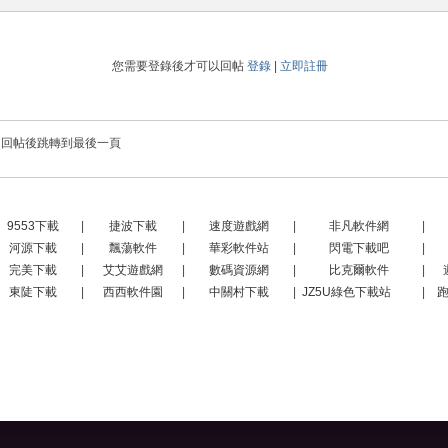
您需要登錄後才可以回帖
登錄
|
立即註冊
回帖後跳轉到最後一頁
9553下載
|
捷波下載
|
速度遊戲網
|
非凡軟件網
|
河源下載
|
飄蕩軟件
|
華彩軟件站
|
閃電下載吧
|
完美下載
|
艾艾遊戲網
|
數碼資源網
|
比克爾軟件
|
東陡下載
|
西西軟件園
|
中關村下載
|
JZ5U綠色下載站
|