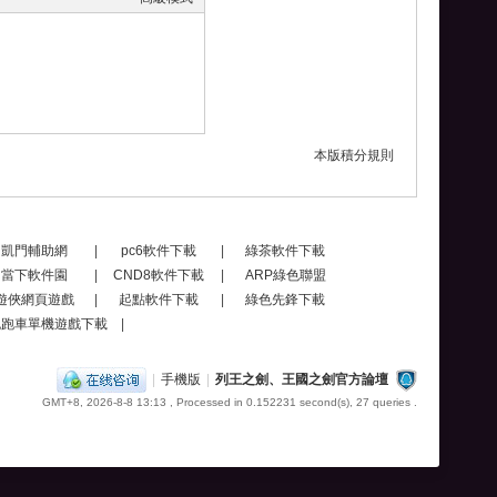
本版積分規則
凱門輔助網
|
pc6軟件下載
|
綠茶軟件下載
當下軟件園
|
CND8軟件下載
|
ARP綠色聯盟
遊俠網頁遊戲
|
起點軟件下載
|
綠色先鋒下載
跑跑車單機遊戲下載
|
|
手機版
|
列王之劍、王國之劍官方論壇
GMT+8, 2026-8-8 13:13
, Processed in 0.152231 second(s), 27 queries .