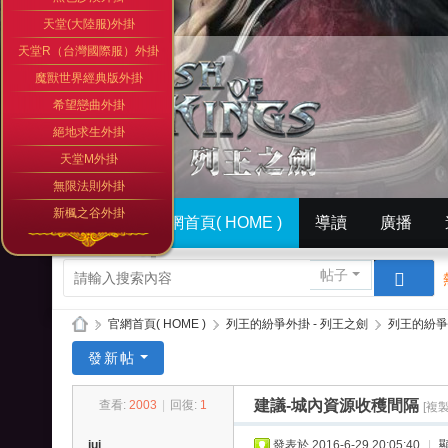
天堂(大陸服)外掛
天堂R（台灣國際服）外掛
魔獸世界經典版外掛
希望戀曲外掛
絕地求生外掛
天堂M外掛
無限法則外掛
新楓之谷外掛
門戶
官網首頁( HOME )
導讀
廣播
簡體中文版（ Simplified）
相冊
英文版官網（
帖子
»
官網首頁( HOME )
›
列王的紛爭外掛 - 列王之劍
›
列王的紛爭
列
發新帖
王
建議-城內資源收穫間隔
查看:
2003
|
回復:
1
[複
的
紛
jui
發表於 2016-6-29 20:05:40
|