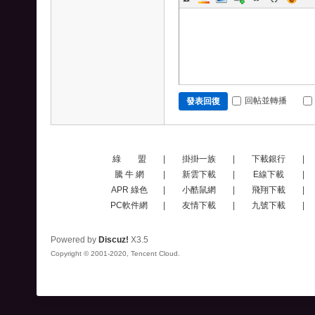
回帖並轉播
發表回復
綠 盟
|
掛掛一族
|
下載銀行
|
騰 牛 網
|
新雲下載
|
E線下載
|
APR 綠色
|
小酷鼠網
|
飛翔下載
|
PC軟件網
|
友情下載
|
九號下載
|
Powered by
Discuz!
X3.5
Copyright © 2001-2020, Tencent Cloud.