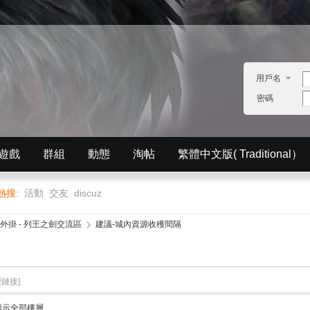
用戶名
密碼
遊戲
群組
動態
淘帖
繁體中文版( Traditional）
English）
分享
記錄
排行榜
熱搜:
活動
交友
discuz
外掛 - 列王之劍交流區
›
建議-城內資源收穫間隔
製鏈接]
顯示全部樓層