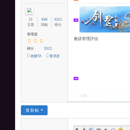
、
王
國
21
696
3321
主題
回帖
積分
之
管理員
劍
會請管理評估
積分
3321
收聽TA
發消息
回復
發新帖