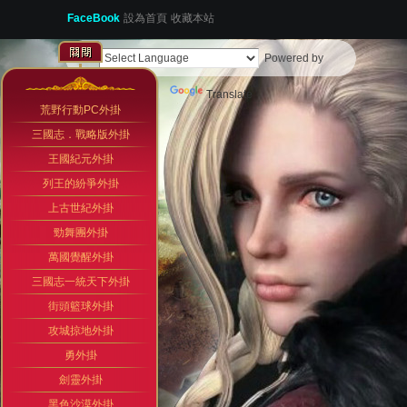
FaceBook
設為首頁
收藏本站
Powered by
Translate
荒野行動PC外掛
三國志．戰略版外掛
王國紀元外掛
列王的紛爭外掛
上古世紀外掛
勁舞團外掛
萬國覺醒外掛
三國志一統天下外掛
街頭籃球外掛
攻城掠地外掛
勇外掛
劍靈外掛
黑色沙漠外掛