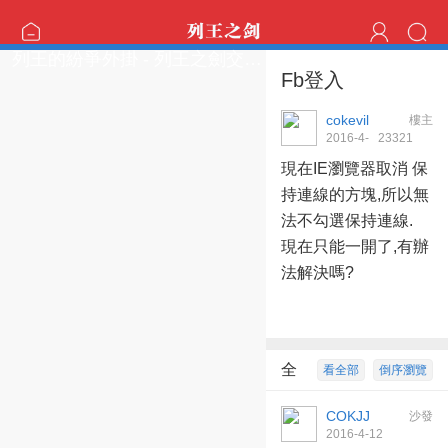
列王的紛爭外掛 - 列王之劍交流區
Fb登入
cokevil
樓主
2016-4-
2332
1
12 14:58:55
現在IE瀏覽器取消 保
持連線的方塊,所以無
法不勾選保持連線.
現在只能一開了,有辦
法解決嗎?
全
看全部
倒序瀏覽
部回復
1
COKJJ
沙發
2016-4-12