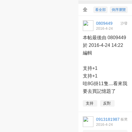
全
看全部
倒序瀏覽
部回復
2
0809449
沙發
2016-4-24
14:21:27
本帖最後由 0809449
於 2016-4-24 14:22
編輯
支持+1
支持+1
哇8G掛11隻....看來我
要去買記憶題了
支持
反對
0913181987
板凳
2016-4-24
15:14:31