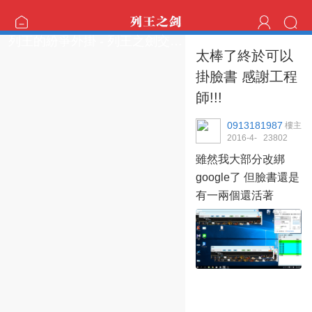
列王的紛爭外掛 - 列王之劍交流區
太棒了終於可以
掛臉書 感謝工程
師!!!
0913181987
樓主
2016-4-
2380
2
24 12:57:28
雖然我大部分改綁
google了 但臉書還是
有一兩個還活著