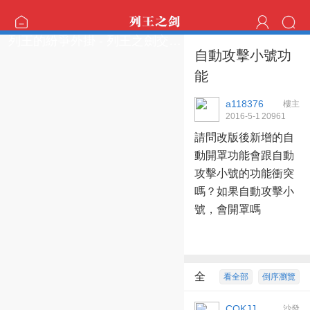
列王的紛爭外掛 - 列王之劍交流區
自動攻擊小號功
能
a118376
樓主
2016-5-1
2096
1
00:09:52
請問改版後新增的自
動開罩功能會跟自動
攻擊小號的功能衝突
嗎？如果自動攻擊小
號，會開罩嗎
全
看全部
倒序瀏覽
部回復
1
COKJJ
沙發