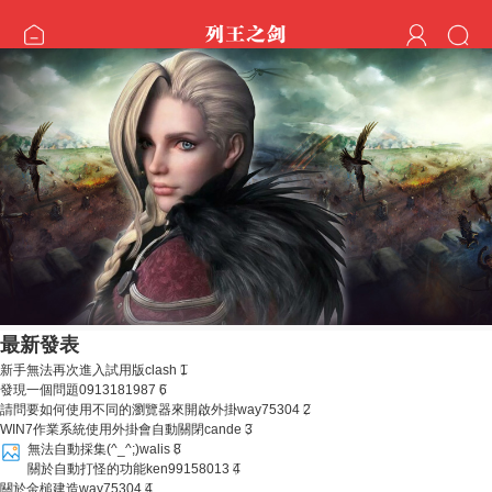
最新發表
新手無法再次進入試用版
clash
1
發現一個問題
0913181987
6
請問要如何使用不同的瀏覽器來開啟外掛
way75304
2
WIN7作業系統使用外掛會自動關閉
cande
3
無法自動採集(^_^;)
walis
8
關於自動打怪的功能
ken99158013
4
關於金槌建造
way75304
4