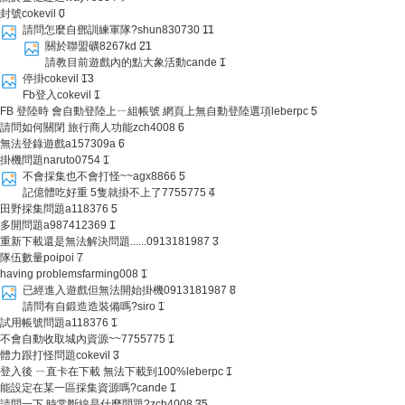
封號
cokevil
0
請問怎麼自鄧訓練軍隊?
shun830730
11
關於聯盟礦
8267kd
21
請教目前遊戲內的點大象活動
cande
1
停掛
cokevil
13
Fb登入
cokevil
1
FB 登陸時 會自動登陸上ㄧ組帳號 網頁上無自動登陸選項
leberpc
5
請問如何關閉 旅行商人功能
zch4008
6
無法登錄遊戲
a157309a
6
掛機問題
naruto0754
1
不會採集也不會打怪~~
agx8866
5
記億體吃好重 5隻就掛不上了
7755775
4
田野採集問題
a118376
5
多開問題
a987412369
1
重新下載還是無法解決問題......
0913181987
3
隊伍數量
poipoi
7
having problems
farming008
1
已經進入遊戲但無法開始掛機
0913181987
8
請問有自鍛造造裝備嗎?
siro
1
試用帳號問題
a118376
1
不會自動收取城內資源~~
7755775
1
體力跟打怪問題
cokevil
3
登入後 ㄧ直卡在下載 無法下載到100%
leberpc
1
能設定在某一區採集資源嗎?
cande
1
請問一下 時常斷線是什麼問題?
zch4008
35