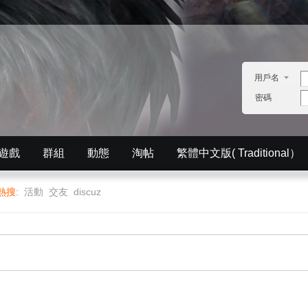
用戶名
密碼
遊戲
群組
動態
淘帖
繁體中文版( Traditional）
English）
分享
記錄
排行榜
熱搜:
活動
交友
discuz