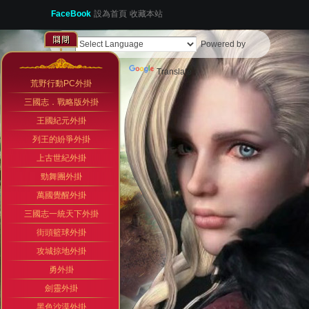
FaceBook
設為首頁
收藏本站
Powered by
Translate
荒野行動PC外掛
三國志．戰略版外掛
王國紀元外掛
列王的紛爭外掛
上古世紀外掛
勁舞團外掛
萬國覺醒外掛
三國志一統天下外掛
街頭籃球外掛
攻城掠地外掛
勇外掛
劍靈外掛
黑色沙漠外掛