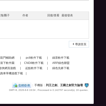
版塊/圈子
作者
回復/查看
最後發表
導讀首頁
凱門輔助網
|
pc6軟件下載
|
綠茶軟件下載
當下軟件園
|
CND8軟件下載
|
ARP綠色聯盟
遊俠網頁遊戲
|
起點軟件下載
|
綠色先鋒下載
跑跑車單機遊戲下載
|
|
手機版
|
列王之劍、王國之劍官方論壇
GMT+8, 2026-8-8 19:04
, Processed in 0.142797 second(s), 16 queries .