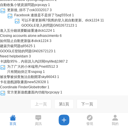
自動收集小號資源問題
pcpcayy
1
更新後, 掛不了
cok3332017
3
Facebook 連接是不是掛了?
jag555cd
1
可以不要更新嗎?我舊的登入就自動更新。
dick1224
11
GOOGLE登入的問題
GN02672123
1
進入五分鐘就要斷線重連
dick1224
1
Closing accounts alone.
wfnascimento
6
如何阻止自動更新版本
dick1224
3
建築升級問題
q85625
1
GOOGLE登陸的問題
GN02672123
1
Need help
beldam
3
卡讀取95%，內容請入內詳閱
mylifedj1987
2
为了广大的小米端用户
neil0512
3
只有開始掛正常
ssgssg
1
被攻擊被偵查無法自動開罩
sky86043
1
卡在遊戲讀取畫面
new528328
1
Coordinate Finder
Globetrotter
1
官方更新遊戲畫面內功能!!
pcpcayy
1
上一頁
第1頁
下一頁
首頁
資訊
發現
我的