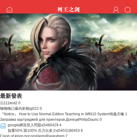
最新發表
11111
test2
0
嗨嗨嗨
口爆內射賴ig022
0
『Notice』 How to Use Normal Edition Teaching in WIN10 System
情義天蠍
1
Заправка картриджей для принтеров Донецк
PhilipDaunc
0
google網頁登入問題
a5480429
4
負重50% 跟100% 兵力出多少
q5453186453
6
Clash of kings bot problems
Ragextrem
2