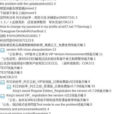
the problem with the update
aleksvet11
4
聯盟捐獻及聯盟礦
jimoed
2
下線後不會在上線
jimoed
6
請問有沒有 列王的紛爭：西部大陸 的輔助
w368657331
3
１２／１起購買的 請直接聯繫我 幫你充值
COKJJ
3
How to change my password in my profile at lw57.net ??
Serznqg
1
Тачкодром Онлайн
Richardhub
1
讀取卡50%
ORION2016001
7
科技問題
GN02672123
8
最新優質產品萬國覺醒輔助軟體_萬國之王_免費使用
情義天蠍
2
version 440 close always
beldam
13
『公告事項』VIP版本公告事項 VIP Version Announcement
情義天蠍
11
『公告說明』接到G419詐騙電話請勿相信客服不會主動聯繫
情義天蠍
1
[公告]加強版開放付費用戶使用至12月21日。（屆時需購買）
COKJJ
2
TEST
情義天蠍
0
TEST
情義天蠍
0
test
COKJJ
0
列王的紛爭_列王之劍_VIP加強版_註冊收費版v321
情義天蠍
6
列王的紛爭_列王之劍_普通版_註冊收費版v5.7.0
情義天蠍
33
King's sword Regular Edition_Registration fee version v5.7.0
情義天蠍
0
King's sword VIP_ registration fee version v321
情義天蠍
0
『公告』如何在WIN10系統不限制使用普通版教學
情義天蠍
0
『公告』測試模式使用問題Test mode to use the problem
情義天蠍
0
memory and processor
aleksvet11
4
account window cycling
Ragextrem
2