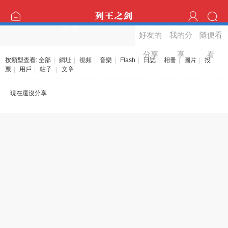
分享
好友的
我的分
隨便看
分享
享
看
按類型查看:
全部
|
網址
|
視頻
|
音樂
|
Flash
|
日誌
|
相冊
|
圖片
|
投
票
|
用戶
|
帖子
|
文章
現在還沒分享