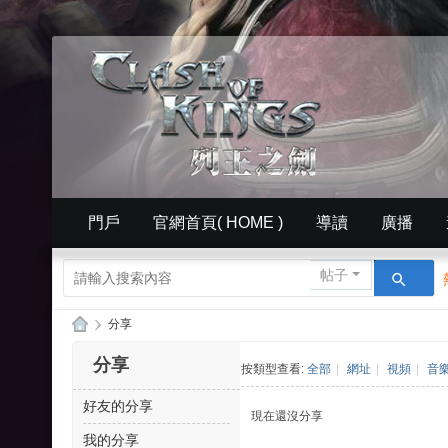
門戶
官網首頁( HOME )
導讀
廣播
簡體中文版（ Simplified）
相冊
英文版官網（
帖子
›
分享
列
分享
按類型查看:
全部
|
網址
|
視頻
|
音
王
好友的分享
的
現在還沒分享
紛
我的分享