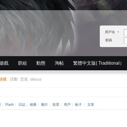
用戶名
密碼
遊戲
群組
動態
淘帖
繁體中文版( Traditional）
English）
分享
記錄
排行榜
熱搜:
活動
交友
discuz
樂
|
Flash
|
日誌
|
相冊
|
圖片
|
投票
|
用戶
|
帖子
|
文章