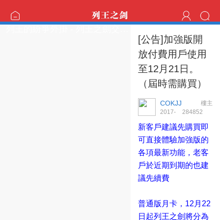
列王的紛爭外掛 - 列王之劍交流區
[公告]加強版開
放付費用戶使用
至12月21日。
（屆時需購買）
COKJJ
樓主
2017-
28485
2
11-21 13:17:06
新客戶建議先購買即
可直接體驗加強版的
各項最新功能，老客
戶於近期到期的也建
議先續費
普通版月卡，12月22
日起列王之劍將分為