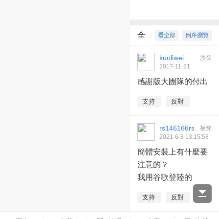
全
看全部
倒序瀏覽
部回復
2
kuoliwei
沙發
2017-11-21
19:49:40
感謝版大團隊的付出
支持
反對
rs146166rs
板凳
2021-6-8 13:15:58
簡體安裝上有什麼要
注意的？
我用谷歌登陸的
支持
反對