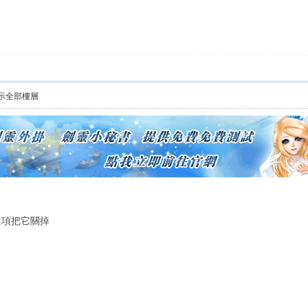
示全部樓層
選項把它關掉