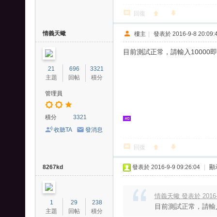
回復
情義天蠍
樓主
|
發表於 2016-9-8 20:09:
目前測試正常，請輸入1000
21
696
3321
主題
回帖
積分
管理員
積分
3321
收聽TA
發消息
回復
8267kd
發表於 2016-9-9 09:26:04
|
顯
情義天蠍 發表於 2016-9-
1
29
238
目前測試正常，請輸入
主題
回帖
積分