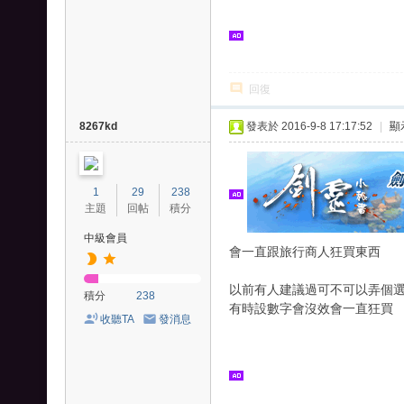
回復
8267kd
發表於 2016-9-8 17:17:52
|
顯
1
29
238
主題
回帖
積分
中級會員
會一直跟旅行商人狂買東西
以前有人建議過可不可以弄個
積分
238
有時設數字會沒效會一直狂買
收聽TA
發消息