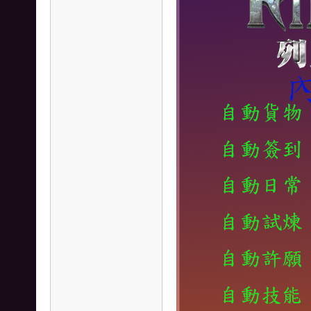
、
王
國
之
劍