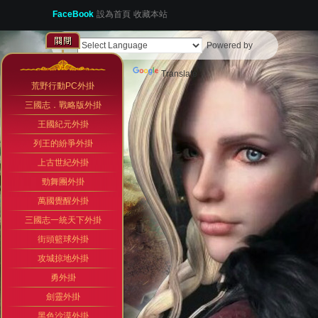
FaceBook
設為首頁
收藏本站
Powered by
Translate
荒野行動PC外掛
三國志．戰略版外掛
王國紀元外掛
列王的紛爭外掛
上古世紀外掛
勁舞團外掛
萬國覺醒外掛
三國志一統天下外掛
街頭籃球外掛
攻城掠地外掛
勇外掛
劍靈外掛
黑色沙漠外掛