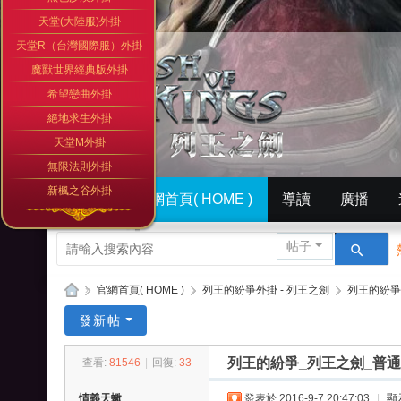
天堂(大陸服)外掛
天堂R（台灣國際服）外掛
魔獸世界經典版外掛
希望戀曲外掛
絕地求生外掛
天堂M外掛
無限法則外掛
新楓之谷外掛
門戶
官網首頁( HOME )
導讀
廣播
簡體中文版（ Simplified）
相冊
英文版官網（
帖子
»
官網首頁( HOME )
›
列王的紛爭外掛 - 列王之劍
›
列王的紛爭
列
發新帖
王
列王的紛爭_列王之劍_普通版
查看:
81546
|
回復:
33
的
紛
情義天蠍
發表於 2016-9-7 20:47:03
|
顯