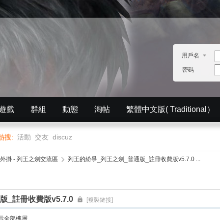
用戶名
密碼
遊戲
群組
動態
淘帖
繁體中文版( Traditional）
English）
分享
記錄
排行榜
熱搜:
活動
交友
discuz
外掛 - 列王之劍交流區
›
列王的紛爭_列王之劍_普通版_註冊收費版v5.7.0 ...
_註冊收費版v5.7.0
[複製鏈接]
示全部樓層