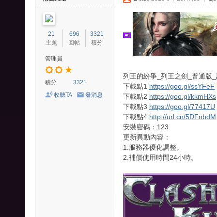
爭
外
21
696
3321
掛
主題
回帖
積分
、
管理員
王
列王的紛爭_列王之劍_普通版_註
國
積分
3321
下載點1
https://goo.gl/ssYFeF
紀
收聽TA
發消息
下載點2
https://goo.gl/kkmHXs
下載點3
https://goo.gl/77417U
元
下載點4
http://url.cn/5DFnbdM
外
安裝密碼：123
掛
更新異動內容：
1.服務器優化調整。
-
2.補償使用時間24小時。
列
王
之
劍